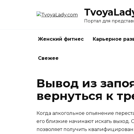
Перейти
TvoyaLad
к
содержанию
Портал для представ
Женский фитнес
Карьерное раз
Свежее
Вывод из запо
вернуться к тр
Когда алкогольное опьянение переста
его близкие начинают искать выход.
позволяет получить квалифицирован