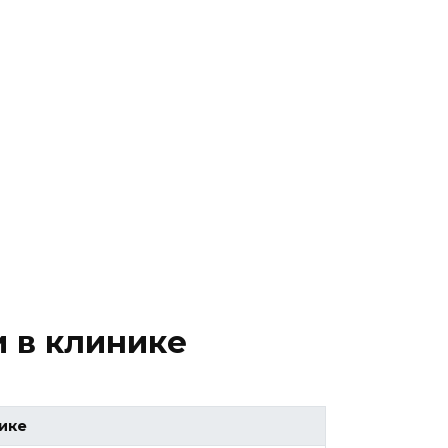
и в клинике
ике