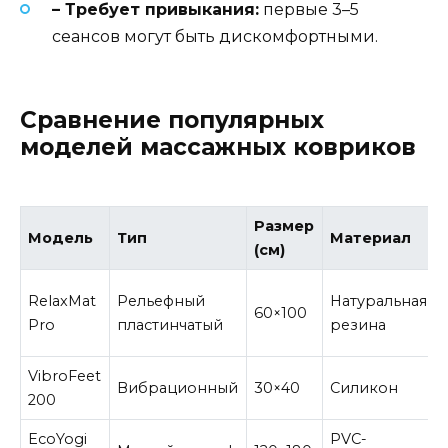
– Требует привыкания:
первые 3–5
сеансов могут быть дискомфортными.
Сравнение популярных
моделей массажных ковриков
Размер
Модель
Тип
Материал
(см)
RelaxMat
Рельефный
Натуральная
60×100
Pro
пластинчатый
резина
VibroFeet
Вибрационный
30×40
Силикон
200
EcoYogi
PVC-