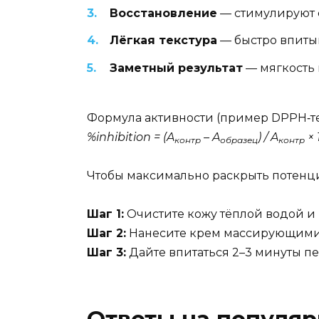
Восстановление
— стимулируют с
Лёгкая текстура
— быстро впитыв
Заметный результат
— мягкость 
Формула активности (пример DPPH‑те
%inhibition = (A
– A
) / A
× 
контр
образец
контр
Чтобы максимально раскрыть потенци
Шаг 1:
Очистите кожу тёплой водой и
Шаг 2:
Нанесите крем массирующими 
Шаг 3:
Дайте впитаться 2–3 минуты п