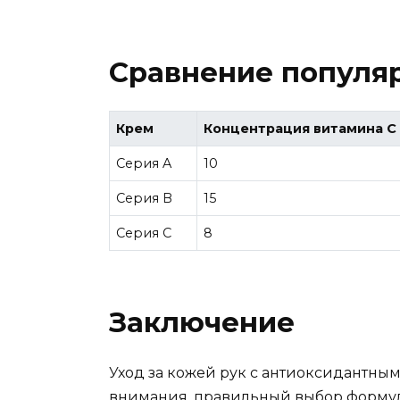
Сравнение популя
Крем
Концентрация витамина С 
Серия A
10
Серия B
15
Серия C
8
Заключение
Уход за кожей рук с антиоксидантным
внимания, правильный выбор формулы