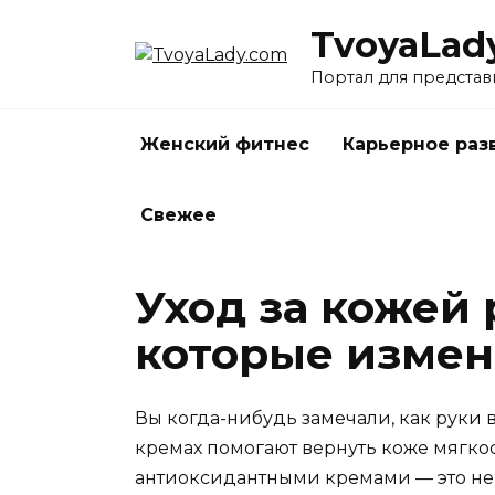
Перейти
TvoyaLad
к
содержанию
Портал для представ
Женский фитнес
Карьерное раз
Свежее
Уход за кожей
которые измен
Вы когда-нибудь замечали, как руки 
кремах помогают вернуть коже мягкост
антиоксидантными кремами — это не 