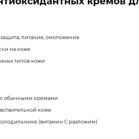
нтиоксидантных кремов д
защита, питание, омоложение
ски на коже
азных типов кожи
ю с обычными кремами
вствительной коже
 холодильнике (витамин С разложим)