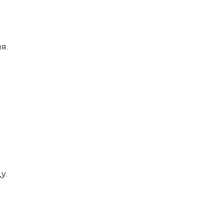
я.
у.