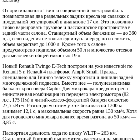
От оригинального Твинго современный электромобиль
позаимствовал два раздельных задних кресла на салазках с
продольной регулировкой в диапазоне 17 см. Это позволило
гибко варьировать грузовое и пассажирское пространства в
задней части салона. Стандартный объем багажника — до 360
л, а, если сидения не только сдвинуть вперед, но и сложить,
объем вырастает до 1000 л. Кроме того в салоне
предусмотрено подполье объемом 50 л и множество отсеков
для мелочевки общей емкостью 19 л.
Новый Renault Twingo E-Tech построен на уже известной по
Renault 5 и Renault 4 платформе AmpR Small. Правда,
специально для Твинго тележку укоротили и лишили задней
многорычажной подвески. Вместо нее — полунезависимая
балка от кроссовера Captur. Для микрокара предусмотрена
единственная комбинация из переднего электромотора (82
л.с., 175 Нм) и литий-железо-фосфатной батареи емкостью
27,5 кВт∙ч. Разгон до «сотни» у хэтчбека массой 1200 кг
занимает 12,1 с, а максимальная скорость равна 130 км/ч. Хотя
для городского микрокара важнее время разгона до 50 км/ч —
3,85 с.
Паспортная дальность хода по циклу WLTP – 263 км.
Стандартный бортовой выпрямитель рассчитан на мощность