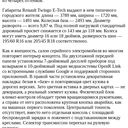
из четырех оттенков.
Габариты Renault Twingo E-Tech выдают в нем типичного
городского жителя: длина — 3789 мм, ширина — 1720 мм,
высота — 1491 мм. Колесная база — 2493 мм. Диаметр
разворота — всего 9,87 м. Под полной нагрузкой стандартный
дорожный просвет снижается со 143 мм до 118 мм. Колеса
могут иметь диаметр 16 или 18 дюймов, размерность шин —
195/60 R16 или 205/45 R18 соответственно.
Как и внешность, салон серийного электромобиля во многом
повторяет интерьер концепта. На двухэтажной передней
панели установлены 7-дюймовый дисплей приборов под
козырьком и 10-дюймовый экран медиасистемы OpenR Link
со встроенными службами Google и поддержкой сторонних
приложений. В правой части установлена декоративная
накладка: белая в «базе» и повторяющая цвет кузова в
дорогих версиях. Зато цветная вставка в дверных картах — не
декорация, а реальный элемент кузова. Физический блок
климат-контроля обладает тремя вращающимися рукоятками,
а справа от него расположена крупная кнопка аварийки, как
на машинах первого поколения. Центральный тоннель
отсутствует, вместо него отдельная консоль с площадкой
беспроводной зарядки и ложемент с подстаканником между
креслами. Селектор трансмиссии переехал на рулевую
колонку.