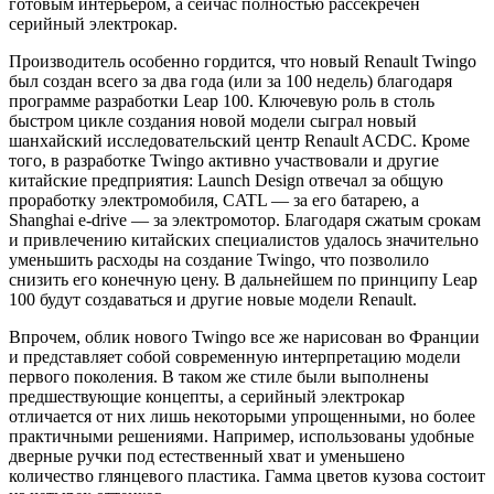
готовым интерьером, а сейчас полностью рассекречен
серийный электрокар.
Производитель особенно гордится, что новый Renault Twingo
был создан всего за два года (или за 100 недель) благодаря
программе разработки Leap 100. Ключевую роль в столь
быстром цикле создания новой модели сыграл новый
шанхайский исследовательский центр Renault ACDC. Кроме
того, в разработке Twingo активно участвовали и другие
китайские предприятия: Launch Design отвечал за общую
проработку электромобиля, CATL — за его батарею, а
Shanghai e-drive — за электромотор. Благодаря сжатым срокам
и привлечению китайских специалистов удалось значительно
уменьшить расходы на создание Twingo, что позволило
снизить его конечную цену. В дальнейшем по принципу Leap
100 будут создаваться и другие новые модели Renault.
Впрочем, облик нового Twingo все же нарисован во Франции
и представляет собой современную интерпретацию модели
первого поколения. В таком же стиле были выполнены
предшествующие концепты, а серийный электрокар
отличается от них лишь некоторыми упрощенными, но более
практичными решениями. Например, использованы удобные
дверные ручки под естественный хват и уменьшено
количество глянцевого пластика. Гамма цветов кузова состоит