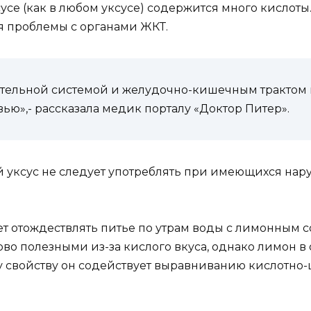
усе (как в любом уксусе) содержится много кислоты
ся проблемы с органами ЖКТ.
ельной системой и желудочно-кишечным трактом в
ью»,- рассказала медик порталу «Доктор Питер».
й уксус не следует употреблять при имеющихся нару
ет отождествлять питье по утрам воды с лимонным с
ово полезными из-за кислого вкуса, однако лимон в
му свойству он содействует выравниванию кислотно-