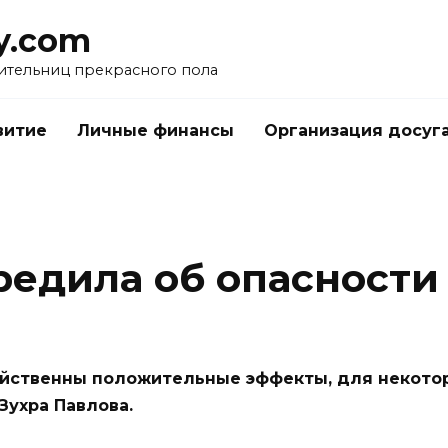
y.com
ительниц прекрасного пола
витие
Личные финансы
Организация досуг
едила об опасности
ойственны положительные эффекты, для некотор
Зухра Павлова.