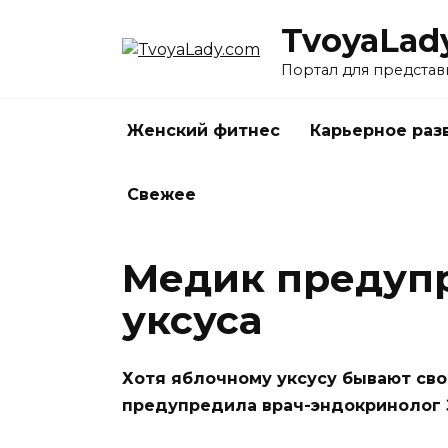
Перейти
TvoyaLad
к
содержанию
Портал для представ
Женский фитнес
Карьерное раз
Свежее
Медик предупр
уксуса
Хотя яблочному уксусу бывают св
предупредила врач-эндокринолог 