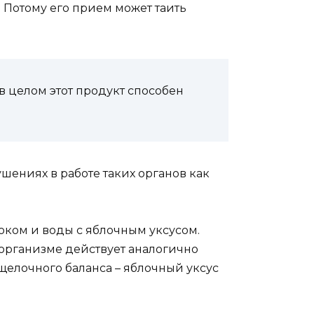
. Потому его прием может таить
 целом этот продукт способен
шениях в работе таких органов как
оком и воды с яблочным уксусом.
 организме действует аналогично
щелочного баланса – яблочный уксус