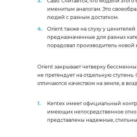
Casio. Считается, что модели это
именитым аналогам. Это своеобра
людей с разным достатком.
Orient также на слуху у ценител
предназначенные для разных кат
порадовал производитель новой 
Orient закрывает четверку бессменны
не претендует на отдельную ступень.
отличаются качеством на земле, в воз
Kentex имеет официальный контр
имеющих непосредственное отнош
представлены надежные, стильны