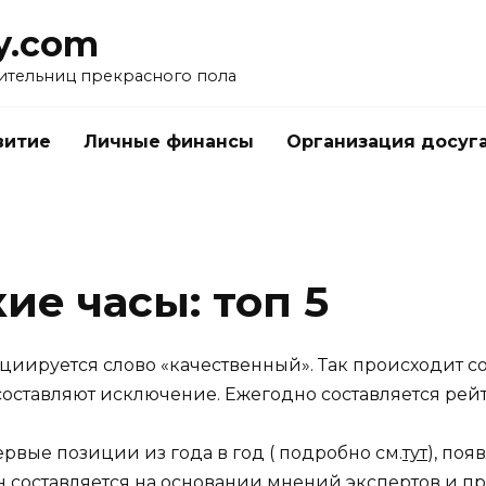
y.com
ительниц прекрасного пола
витие
Личные финансы
Организация досуг
ие часы: топ 5
циируется слово «качественный». Так происходит с
оставляют исключение. Ежегодно составляется рейт
рвые позиции из года в год ( подробно см.
тут
), по
н составляется на основании мнений экспертов и п