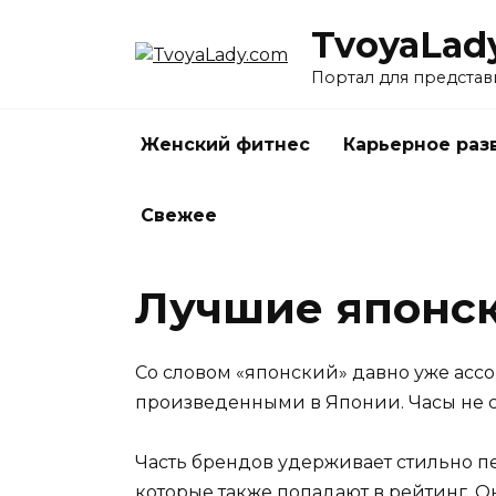
Перейти
TvoyaLad
к
содержанию
Портал для представ
Женский фитнес
Карьерное раз
Свежее
Лучшие японск
Со словом «японский» давно уже ассо
произведенными в Японии. Часы не с
Часть брендов удерживает стильно пе
которые также попадают в рейтинг. О