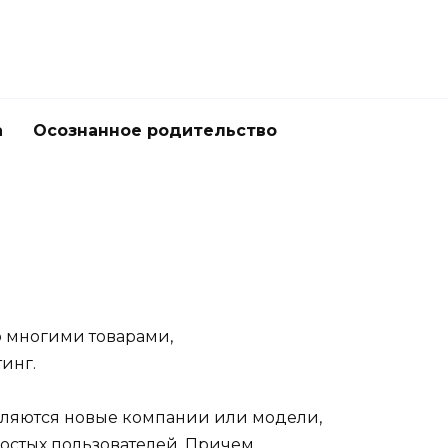
а
Осознанное родительство
о многими товарами,
инг.
являются новые компании или модели,
ростых пользователей. Причем