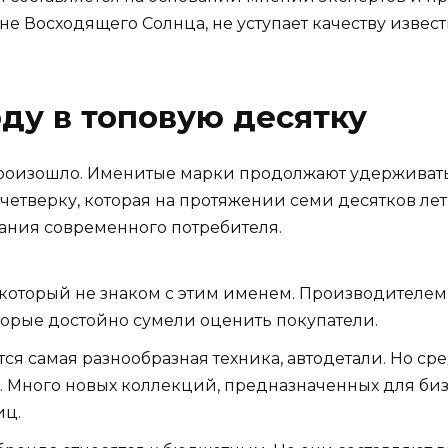
ане Восходящего Солнца, не уступает качеству изве
оду в топовую десятку
произошло. Именитые марки продолжают удержива
тверку, которая на протяжении семи десятков лет 
ания современного потребителя.
а, который не знаком с этим именем. Производител
оторые достойно сумели оценить покупатели.
ется самая разнообразная техника, автодетали. Но ср
. Много новых коллекций, предназначенных для биз
иц.