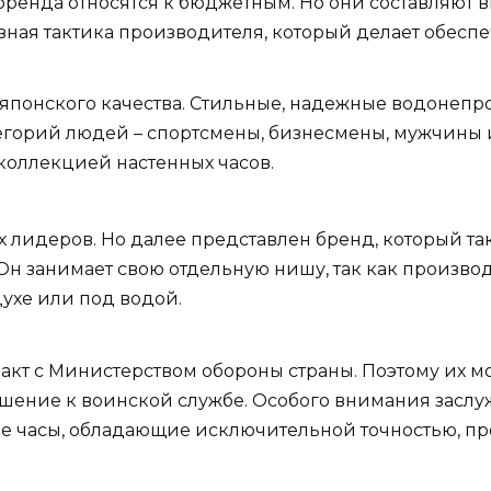
го бренда относятся к бюджетным. Но они составля
зная тактика производителя, который делает обес
ей японского качества. Стильные, надежные водоне
егорий людей – спортсмены, бизнесмены, мужчины 
коллекцией настенных часов.
х лидеров. Но далее представлен бренд, который та
 Он занимает свою отдельную нишу, так как произво
духе или под водой.
акт с Министерством обороны страны. Поэтому их м
ение к воинской службе. Особого внимания заслуж
е часы, обладающие исключительной точностью, пр