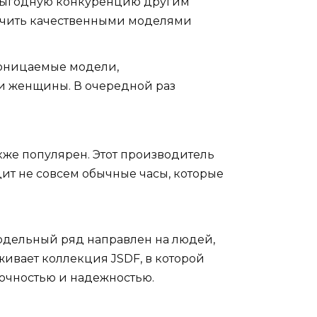
ют выгодную конкуренцию другим
печить качественными моделями
проницаемые модели,
и женщины. В очередной раз
кже популярен. Этот производитель
дит не совсем обычные часы, которые
одельный ряд направлен на людей,
ивает коллекция JSDF, в которой
очностью и надежностью.