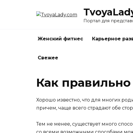
Перейти
TvoyaLad
к
содержанию
Портал для представ
Женский фитнес
Карьерное раз
Свежее
Как правильно
Хорошо известно, что для многих ро
причем, чаще всего страдают обе стор
Тем не менее, существует много спосо
со всеми возможными способами мо