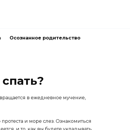
а
Осознанное родительство
 спать?
евращается в ежедневное мучение,
 протеста и море слез. Ознакомиться
меется, и то, как вы будете укладывать