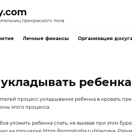
y.com
ительниц прекрасного пола
витие
Личные финансы
Организация досуг
 укладывать ребенка
дителей процесс укладывания ребенка в кровать пр
оны этого процесса.
бов уложить ребенка спать, не вызвав при этом бурю
жно на площадке
https://sonmalysha.ru/glavnaya
. Разу