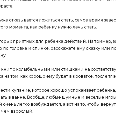
раста.
 уже отказывается ложиться спать, самое время заве
ого момента, как ребенку нужно лечь спать.
торых приятных для ребенка действий. Например, за 
о по головке и спинке, расскажете ему сказку или 
ну.
книг с колыбельными или стишками на соответств
 на том, как хорошо ему будет в кроватке, после тя
ти купание, которое хорошо успокаивает ребенка, р
ать в ванне. Вообще, любые шумные и веселые игры
тей очень легко возбуждается, а вот на то, чтобы ве
 чем взрослый.