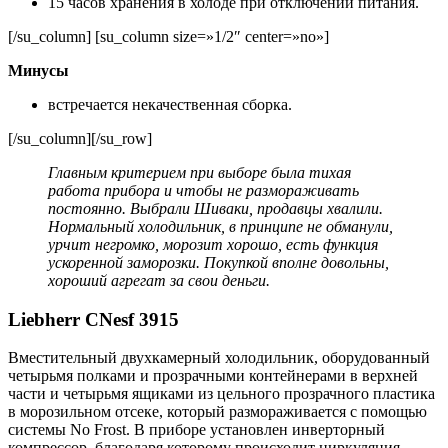
15 часов хранения в холоде при отключении питания.
[/su_column] [su_column size=»1/2″ center=»no»]
Минусы
встречается некачественная сборка.
[/su_column][/su_row]
Главным критерием при выборе была тихая
работа прибора и чтобы не размораживать
постоянно. Выбрали Шиваки, продавцы хвалили.
Нормальный холодильник, в принципе не обманули,
урчит негромко, морозит хорошо, есть функция
ускоренной заморозки. Покупкой вполне довольны,
хороший агрегат за свои деньги.
Liebherr CNesf 3915
Вместительный двухкамерный холодильник, оборудованный
четырьмя полками и прозрачными контейнерами в верхней
части и четырьмя ящиками из цельного прозрачного пластика
в морозильном отсеке, который размораживается с помощью
системы No Frost. В приборе установлен инверторный
компрессор, благодаря которому происходит циркуляция