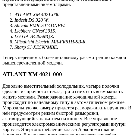
представленными экземплярами.
ATLANT XM 4021-000.
Indesit DS 320 W.
Shivaki BMR-2014DNFW.
Liebherr CNesf 3915.
LG GA-B429SMQZ.
Mitsubishi Electric MR-FR51H-SB-R.
Sharp SJ-XE59PMBE.
Теперь перейдем к более детальному рассмотрению каждой
вышеперечисленной модели.
ATLANT XM 4021-000
Довольно вместительный холодильник, четыре полочки
сделаны из прочного стекла, три из них есть возможность
менять местами. Размораживание холодильной камеры
происходит по капельному типу в автоматическом режиме.
Морозильную же камеру придется размораживать вручную. В
ней предусмотрен режим быстрой разморозки,
активирующийся нажатием на кнопку. Все управление
производится электромеханическими регуляторами внутри
корпуса. Энергопотребление класса А экономит ваши
финансы. В выключенном состоянии агрегат способен