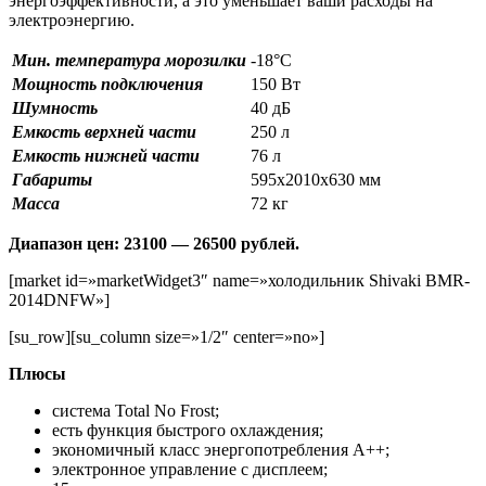
энергоэффективности, а это уменьшает ваши расходы на
электроэнергию.
Мин. температура морозилки
-18°С
Мощность подключения
150 Вт
Шумность
40 дБ
Емкость верхней части
250 л
Емкость нижней части
76 л
Габариты
595х2010х630 мм
Масса
72 кг
Диапазон цен: 23100 — 26500 рублей.
[market id=»marketWidget3″ name=»холодильник Shivaki BMR-
2014DNFW»]
[su_row][su_column size=»1/2″ center=»no»]
Плюсы
система Total No Frost;
есть функция быстрого охлаждения;
экономичный класс энергопотребления А++;
электронное управление с дисплеем;