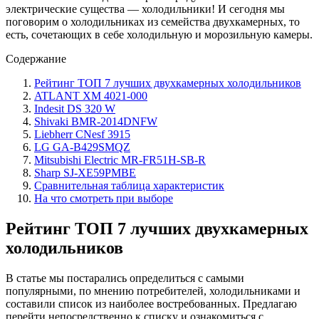
электрические существа — холодильники! И сегодня мы
поговорим о холодильниках из семейства двухкамерных, то
есть, сочетающих в себе холодильную и морозильную камеры.
Содержание
Рейтинг ТОП 7 лучших двухкамерных холодильников
ATLANT XM 4021-000
Indesit DS 320 W
Shivaki BMR-2014DNFW
Liebherr CNesf 3915
LG GA-B429SMQZ
Mitsubishi Electric MR-FR51H-SB-R
Sharp SJ-XE59PMBE
Сравнительная таблица характеристик
На что смотреть при выборе
Рейтинг ТОП 7 лучших двухкамерных
холодильников
В статье мы постарались определиться с самыми
популярными, по мнению потребителей, холодильниками и
составили список из наиболее востребованных. Предлагаю
перейти непосредственно к списку и ознакомиться с