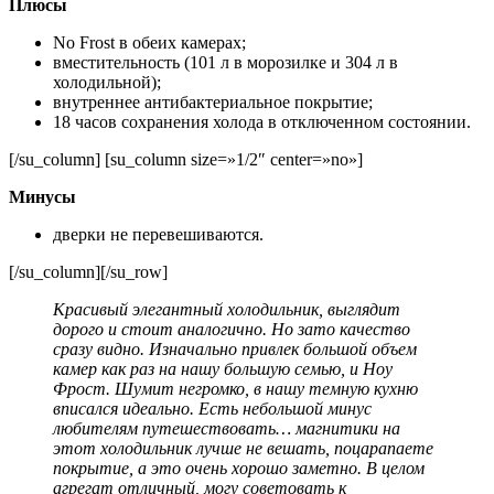
Плюсы
No Frost в обеих камерах;
вместительность (101 л в морозилке и 304 л в
холодильной);
внутреннее антибактериальное покрытие;
18 часов сохранения холода в отключенном состоянии.
[/su_column] [su_column size=»1/2″ center=»no»]
Минусы
дверки не перевешиваются.
[/su_column][/su_row]
Красивый элегантный холодильник, выглядит
дорого и стоит аналогично. Но зато качество
сразу видно. Изначально привлек большой объем
камер как раз на нашу большую семью, и Ноу
Фрост. Шумит негромко, в нашу темную кухню
вписался идеально. Есть небольшой минус
любителям путешествовать… магнитики на
этот холодильник лучше не вешать, поцарапаете
покрытие, а это очень хорошо заметно. В целом
агрегат отличный, могу советовать к