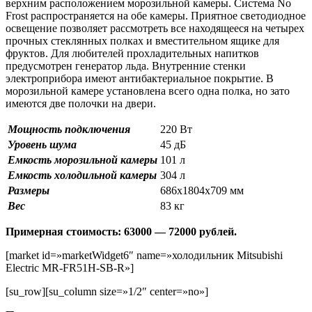
верхним расположением морозильной камеры. Система No
Frost распространяется на обе камеры. Приятное светодиодное
освещение позволяет рассмотреть все находящееся на четырех
прочных стеклянных полках и вместительном ящике для
фруктов. Для любителей прохладительных напитков
предусмотрен генератор льда. Внутренние стенки
электроприбора имеют антибактериальное покрытие. В
морозильной камере установлена всего одна полка, но зато
имеются две полочки на двери.
Мощность подключения
220 Вт
Уровень шума
45 дБ
Емкость морозильной камеры
101 л
Емкость холодильной камеры
304 л
Размеры
686х1804х709 мм
Вес
83 кг
Примерная стоимость: 63000 — 72000 рублей.
[market id=»marketWidget6″ name=»холодильник Mitsubishi
Electric MR-FR51H-SB-R»]
[su_row][su_column size=»1/2″ center=»no»]