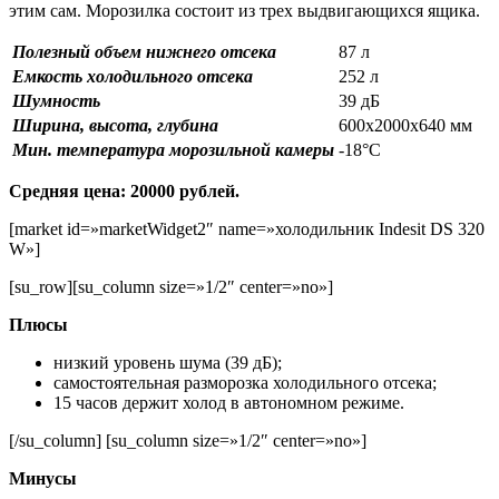
этим сам. Морозилка состоит из трех выдвигающихся ящика.
Полезный объем нижнего отсека
87 л
Емкость холодильного отсека
252 л
Шумность
39 дБ
Ширина, высота, глубина
600х2000х640 мм
Мин. температура морозильной камеры
-18°С
Средняя цена: 20000 рублей.
[market id=»marketWidget2″ name=»холодильник Indesit DS 320
W»]
[su_row][su_column size=»1/2″ center=»no»]
Плюсы
низкий уровень шума (39 дБ);
самостоятельная разморозка холодильного отсека;
15 часов держит холод в автономном режиме.
[/su_column] [su_column size=»1/2″ center=»no»]
Минусы