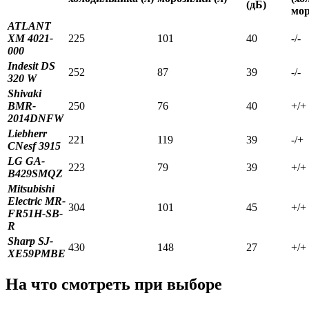
(дБ)
мор
ATLANT
XM 4021-
225
101
40
-/-
000
Indesit DS
252
87
39
-/-
320 W
Shivaki
BMR-
250
76
40
+/+
2014DNFW
Liebherr
221
119
39
-/+
CNesf 3915
LG GA-
223
79
39
+/+
B429SMQZ
Mitsubishi
Electric MR-
304
101
45
+/+
FR51H-SB-
R
Sharp SJ-
430
148
27
+/+
XE59PMBE
На что смотреть при выборе