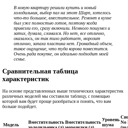
В новую квартиру решили купить и новый
холодильник, выбор пал на этот Шарп, хотелось
что-то большое, вместительное. Ремонт в кухне
был уже полностью готов, поэтому когда
привезли его, сразу включили. Немного пошумел и
затих, думала, сломался. Но нет, все отлично,
оказалось, он так тихо работает, морозит
отлично, запаха пластика нет. Громадный объем,
такое ощущение, что туда корова поместится.
Очень рада покупке, он идеально подходит моей
семье.
Сравнительная таблица
характеристик
На основе представленных выше технических характеристик
различных моделей мы составили таблицу, с помощью
которой вам будет проще разобраться и понять, что вам
больше подойдет.
Си
Уровень
Вместительность
Вместительность
No 
Модель
шума
холодильника (л)
морозилки (л)
(хо