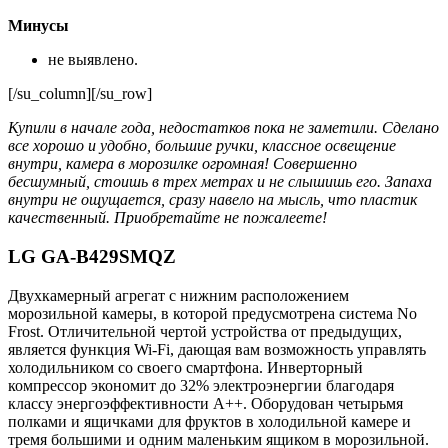
Минусы
не выявлено.
[/su_column][/su_row]
Купили в начале года, недостатков пока не заметили. Сделано
все хорошо и удобно, большие ручки, классное освещение
внутри, камера в морозилке огромная! Совершенно
бесшумный, стоишь в трех метрах и не слышишь его. Запаха
внутри не ощущается, сразу навело на мысль, что пластик
качественный. Приобретайте не пожалеете!
LG GA-B429SMQZ
Двухкамерный агрегат с нижним расположением
морозильной камеры, в которой предусмотрена система No
Frost. Отличительной чертой устройства от предыдущих,
является функция Wi-Fi, дающая вам возможность управлять
холодильником со своего смартфона. Инверторный
компрессор экономит до 32% электроэнергии благодаря
классу энергоэффективности А++. Оборудован четырьмя
полками и ящичками для фруктов в холодильной камере и
тремя большими и одним маленьким ящиком в морозильной.