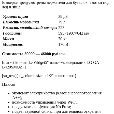
В дверке предусмотрены держатели для бутылок и лотки под
лед и яйца.
Уровень шума
39 дБ
Емкость морозилки
79 л
Емкость холодильной камеры
223
Габариты
595×1907×643 мм
Масса
70 кг
Мощность
170 Вт
Стоимость: 39000 — 46000 рублей.
[market id=»marketWidget5″ name=»холодильник LG GA-
B429SMQZ»]
[su_row][su_column size=»1/2″ center=»no»]
Плюсы
экономит электричество (класс энергопотребления
А++);
возможность управления через Wi-Fi;
предусмотрена функция No Frost;
подает звуковой сигнал при длительном открытии