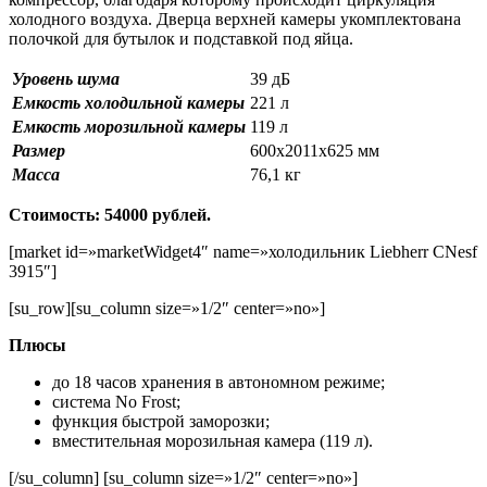
холодного воздуха. Дверца верхней камеры укомплектована
полочкой для бутылок и подставкой под яйца.
Уровень шума
39 дБ
Емкость холодильной камеры
221 л
Емкость морозильной камеры
119 л
Размер
600х2011х625 мм
Масса
76,1 кг
Стоимость: 54000 рублей.
[market id=»marketWidget4″ name=»холодильник Liebherr CNesf
3915″]
[su_row][su_column size=»1/2″ center=»no»]
Плюсы
до 18 часов хранения в автономном режиме;
система No Frost;
функция быстрой заморозки;
вместительная морозильная камера (119 л).
[/su_column] [su_column size=»1/2″ center=»no»]