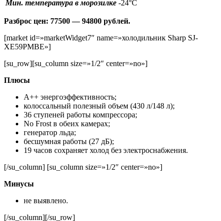
Мин. температура в морозилке
-24°С
Разброс цен: 77500 — 94800 рублей.
[market id=»marketWidget7″ name=»холодильник Sharp SJ-
XE59PMBE»]
[su_row][su_column size=»1/2″ center=»no»]
Плюсы
А++ энергоэффективность;
колоссальный полезный объем (430 л/148 л);
36 ступеней работы компрессора;
No Frost в обеих камерах;
генератор льда;
бесшумная работы (27 дБ);
19 часов сохраняет холод без электроснабжения.
[/su_column] [su_column size=»1/2″ center=»no»]
Минусы
не выявлено.
[/su_column][/su_row]