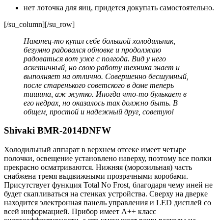
нет лоточка для яиц, придется докупать самостоятельно.
[/su_column][/su_row]
Наконец-то купил себе большой холодильник,
безумно радовался обновке и продолжаю
радоваться вот уже с полгода. Вид у него
аскетичный, но свою работу техника знает и
выполняет на отлично. Совершенно бесшумный,
после старенького советского в доме теперь
тишина, аж жутко. Иногда что-то булькает в
его недрах, но оказалось так должно быть. В
общем, простой и надежный друг, советую!
Shivaki BMR-2014DNFW
Холодильный аппарат в верхнем отсеке имеет четыре
полочки, освещение установлено наверху, поэтому все полки
прекрасно осматриваются. Нижняя (морозильная) часть
снабжена тремя выдвижными прозрачными коробами.
Присутствует функция Total No Frost, благодаря чему иней не
будет скапливаться на стенках устройства. Сверху на дверке
находится электронная панель управления и LED дисплей со
всей информацией. Прибор имеет А++ класс